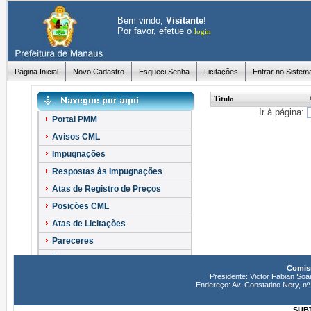
Bem vindo,
Visitante
!
Por favor, efetue o
login
Página Inicial
Novo Cadastro
Esqueci Senha
Licitações
Entrar no Sistem
Título
Ir à página:
Portal PMM
Avisos CML
Impugnações
Respostas às Impugnações
Atas de Registro de Preços
Posições CML
Atas de Licitações
Pareceres
Recursos
Comiss
Esclarecimentos
Presidente: Victor Fabian Soa
Endereço: Av. Constatino Nery, 
SUBT