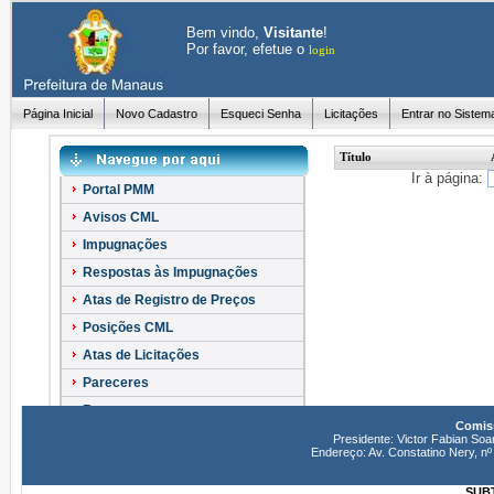
Bem vindo,
Visitante
!
Por favor, efetue o
login
Página Inicial
Novo Cadastro
Esqueci Senha
Licitações
Entrar no Sistem
Título
Ir à página:
Portal PMM
Avisos CML
Impugnações
Respostas às Impugnações
Atas de Registro de Preços
Posições CML
Atas de Licitações
Pareceres
Recursos
Comiss
Esclarecimentos
Presidente: Victor Fabian Soa
Endereço: Av. Constatino Nery, 
SUBT