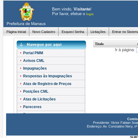
Bem vindo,
Visitante
!
Por favor, efetue o
login
Página Inicial
Novo Cadastro
Esqueci Senha
Licitações
Entrar no Sistem
Título
Ir à página:
Portal PMM
Avisos CML
Impugnações
Respostas às Impugnações
Atas de Registro de Preços
Posições CML
Atas de Licitações
Pareceres
Recursos
Comiss
Esclarecimentos
Presidente: Victor Fabian Soa
Endereço: Av. Constatino Nery, 
SUBT