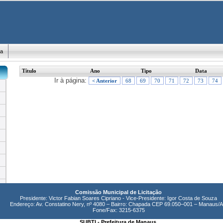
ma
Título
Ano
Tipo
Data
Ir à página:
< Anterior
68
69
70
71
72
73
74
Comissão Municipal de Licitação
Presidente: Victor Fabian Soares Cipriano - Vice-Presidente: Igor Costa de Souza
Endereço: Av. Constatino Nery, nº 4080 – Bairro: Chapada CEP 69.050–001 – Manaus/
Fone/Fax: 3215-6375
SUBTI - Prefeitura de Manaus.