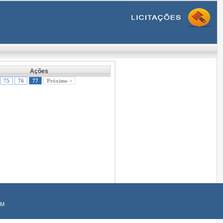
Ações
75
76
77
Próximo >
AM