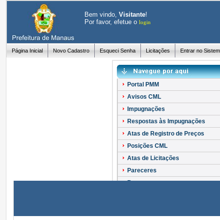
Bem vindo,
Visitante
!
Por favor, efetue o
login
Página Inicial
Novo Cadastro
Esqueci Senha
Licitações
Entrar no Siste
Portal PMM
Avisos CML
Impugnações
Respostas às Impugnações
Atas de Registro de Preços
Posições CML
Atas de Licitações
Pareceres
Recursos
Esclarecimentos