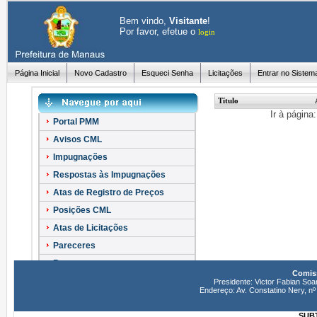
Bem vindo,
Visitante
!
Por favor, efetue o
login
Página Inicial
Novo Cadastro
Esqueci Senha
Licitações
Entrar no Sistem
Título
Ir à página
Portal PMM
Avisos CML
Impugnações
Respostas às Impugnações
Atas de Registro de Preços
Posições CML
Atas de Licitações
Pareceres
Recursos
Comiss
Esclarecimentos
Presidente: Victor Fabian Soa
Endereço: Av. Constatino Nery, 
SUBT