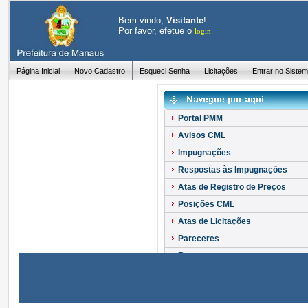
Bem vindo,
Visitante
!
Por favor, efetue o
login
Página Inicial
Novo Cadastro
Esqueci Senha
Licitações
Entrar no Siste
Portal PMM
Avisos CML
Impugnações
Respostas às Impugnações
Atas de Registro de Preços
Posições CML
Atas de Licitações
Pareceres
Recursos
Esclarecimentos