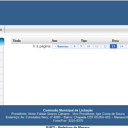
ma
Título
Ano
Tipo
Data
Ir à página:
< Anterior
8
9
10
11
12
13
14
Comissão Municipal de Licitação
Presidente: Victor Fabian Soares Cipriano - Vice-Presidente: Igor Costa de Souza
Endereço: Av. Constatino Nery, nº 4080 – Bairro: Chapada CEP 69.050–001 – Manaus/
Fone/Fax: 3215-6375
SUBTI - Prefeitura de Manaus.