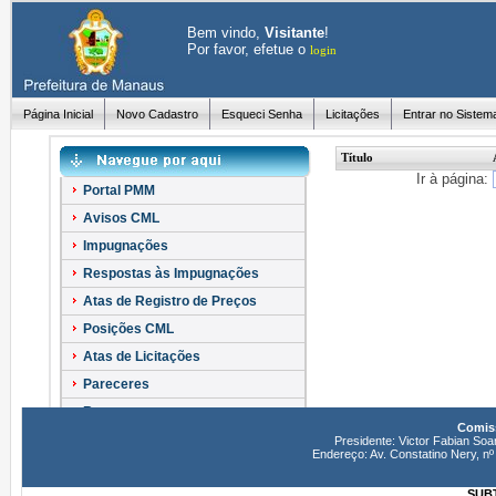
Bem vindo,
Visitante
!
Por favor, efetue o
login
Página Inicial
Novo Cadastro
Esqueci Senha
Licitações
Entrar no Sistem
Título
Ir à página:
Portal PMM
Avisos CML
Impugnações
Respostas às Impugnações
Atas de Registro de Preços
Posições CML
Atas de Licitações
Pareceres
Recursos
Comiss
Esclarecimentos
Presidente: Victor Fabian Soa
Endereço: Av. Constatino Nery, 
SUBT