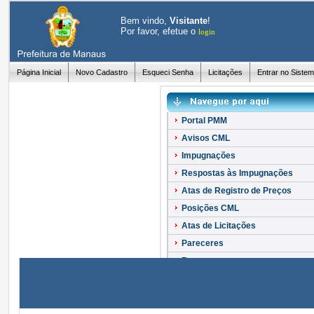
Bem vindo,
Visitante
!
Por favor, efetue o
login
Página Inicial
Novo Cadastro
Esqueci Senha
Licitações
Entrar no Siste
Portal PMM
Avisos CML
Impugnações
Respostas às Impugnações
Atas de Registro de Preços
Posições CML
Atas de Licitações
Pareceres
Recursos
Esclarecimentos