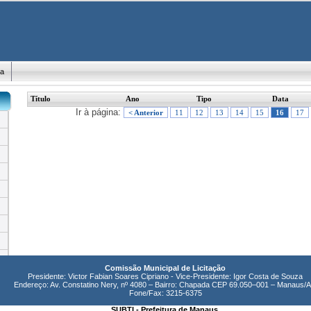
ma
Título
Ano
Tipo
Data
Ir à página:
< Anterior
11
12
13
14
15
16
17
Comissão Municipal de Licitação
Presidente: Victor Fabian Soares Cipriano - Vice-Presidente: Igor Costa de Souza
Endereço: Av. Constatino Nery, nº 4080 – Bairro: Chapada CEP 69.050–001 – Manaus/
Fone/Fax: 3215-6375
SUBTI - Prefeitura de Manaus.