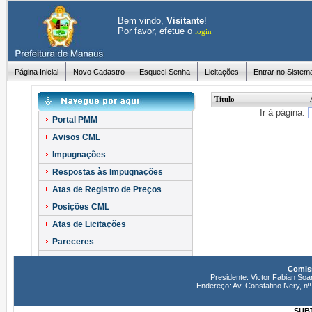
Bem vindo,
Visitante
!
Por favor, efetue o
login
Página Inicial
Novo Cadastro
Esqueci Senha
Licitações
Entrar no Sistem
Título
Ir à página:
Portal PMM
Avisos CML
Impugnações
Respostas às Impugnações
Atas de Registro de Preços
Posições CML
Atas de Licitações
Pareceres
Recursos
Comiss
Esclarecimentos
Presidente: Victor Fabian Soa
Endereço: Av. Constatino Nery, 
SUBT