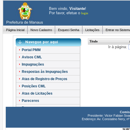
Bem vindo,
Visitante
!
Por favor, efetue o
login
Página Inicial
Novo Cadastro
Esqueci Senha
Licitações
Entrar no Sistem
Título
Ir à página:
Portal PMM
Avisos CML
Impugnações
Respostas às Impugnações
Atas de Registro de Preços
Posições CML
Atas de Licitações
Pareceres
Recursos
Comiss
Esclarecimentos
Presidente: Victor Fabian Soa
Endereço: Av. Constatino Nery, 
SUBT