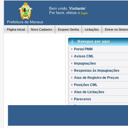
Bem vindo,
Visitante
!
Por favor, efetue o
login
Página Inicial
Novo Cadastro
Esqueci Senha
Licitações
Entrar no Siste
Portal PMM
Avisos CML
Impugnações
Respostas às Impugnações
Atas de Registro de Preços
Posições CML
Atas de Licitações
Pareceres
Recursos
Esclarecimentos