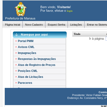
Bem vindo,
Visitante
!
Por favor, efetue o
login
Página Inicial
Novo Cadastro
Esqueci Senha
Licitações
Entrar no Sistem
Título
Ir à página:
Portal PMM
Avisos CML
Impugnações
Respostas às Impugnações
Atas de Registro de Preços
Posições CML
Atas de Licitações
Pareceres
Recursos
Comiss
Esclarecimentos
Presidente: Victor Fabian Soa
Endereço: Av. Constatino Nery, 
SUBT