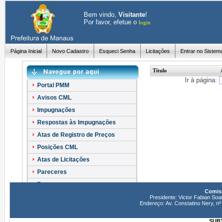
Bem vindo,
Visitante
!
Por favor, efetue o
login
Página Inicial
Novo Cadastro
Esqueci Senha
Licitações
Entrar no Sistem
Título
Ir à página:
Portal PMM
Avisos CML
Impugnações
Respostas às Impugnações
Atas de Registro de Preços
Posições CML
Atas de Licitações
Pareceres
Recursos
Comiss
Esclarecimentos
Presidente: Victor Fabian Soa
Endereço: Av. Constatino Nery, 
SUBT