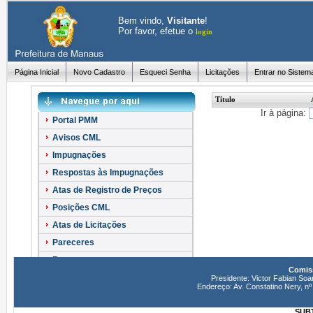
Bem vindo,
Visitante
!
Por favor, efetue o
login
Página Inicial
Novo Cadastro
Esqueci Senha
Licitações
Entrar no Sistem
Título
Ir à página:
Portal PMM
Avisos CML
Impugnações
Respostas às Impugnações
Atas de Registro de Preços
Posições CML
Atas de Licitações
Pareceres
Recursos
Comiss
Esclarecimentos
Presidente: Victor Fabian Soa
Endereço: Av. Constatino Nery, 
SUBT