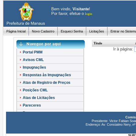
Bem vindo,
Visitante
!
Por favor, efetue o
login
Página Inicial
Novo Cadastro
Esqueci Senha
Licitações
Entrar no Sistem
Título
Ir à página:
Portal PMM
Avisos CML
Impugnações
Respostas às Impugnações
Atas de Registro de Preços
Posições CML
Atas de Licitações
Pareceres
Recursos
Comiss
Esclarecimentos
Presidente: Victor Fabian Soa
Endereço: Av. Constatino Nery, 
SUBT