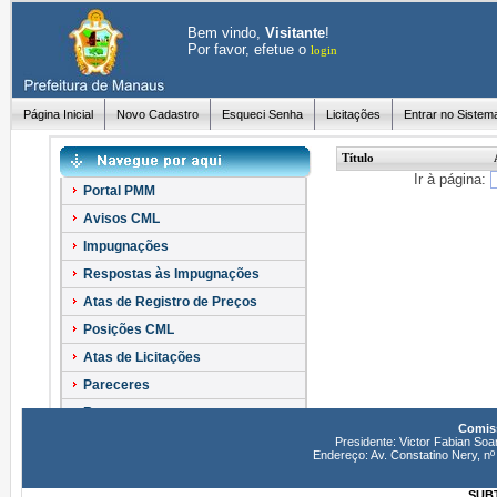
Bem vindo,
Visitante
!
Por favor, efetue o
login
Página Inicial
Novo Cadastro
Esqueci Senha
Licitações
Entrar no Sistem
Título
Ir à página:
Portal PMM
Avisos CML
Impugnações
Respostas às Impugnações
Atas de Registro de Preços
Posições CML
Atas de Licitações
Pareceres
Recursos
Comiss
Esclarecimentos
Presidente: Victor Fabian Soa
Endereço: Av. Constatino Nery, 
SUBT