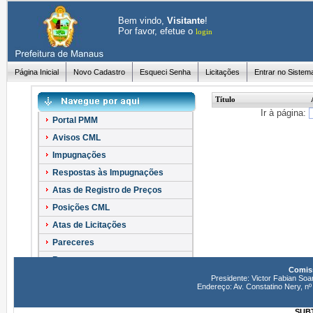
Bem vindo,
Visitante
!
Por favor, efetue o
login
Página Inicial
Novo Cadastro
Esqueci Senha
Licitações
Entrar no Sistem
Título
Ir à página:
Portal PMM
Avisos CML
Impugnações
Respostas às Impugnações
Atas de Registro de Preços
Posições CML
Atas de Licitações
Pareceres
Recursos
Comiss
Esclarecimentos
Presidente: Victor Fabian Soa
Endereço: Av. Constatino Nery, 
SUBT