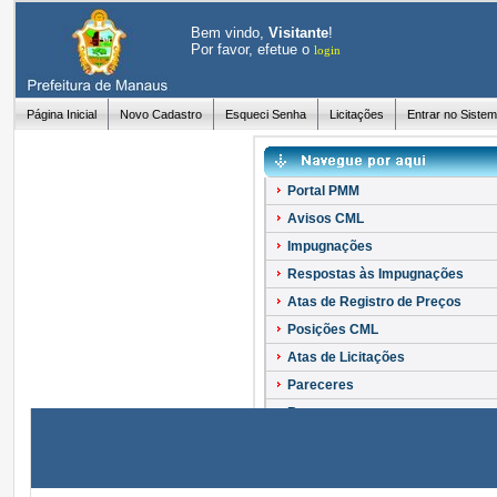
Bem vindo,
Visitante
!
Por favor, efetue o
login
Página Inicial
Novo Cadastro
Esqueci Senha
Licitações
Entrar no Siste
Portal PMM
Avisos CML
Impugnações
Respostas às Impugnações
Atas de Registro de Preços
Posições CML
Atas de Licitações
Pareceres
Recursos
Esclarecimentos