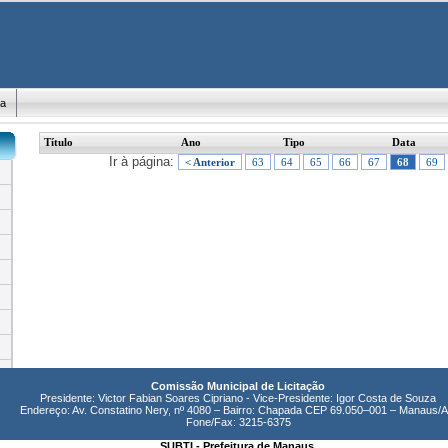
ma
Título
Ano
Tipo
Data
Ir à página:
< Anterior
63
64
65
66
67
68
69
Comissão Municipal de Licitação
Presidente: Victor Fabian Soares Cipriano - Vice-Presidente: Igor Costa de Souza
Endereço: Av. Constatino Nery, nº 4080 – Bairro: Chapada CEP 69.050–001 – Manaus/
Fone/Fax: 3215-6375
SUBTI - Prefeitura de Manaus.