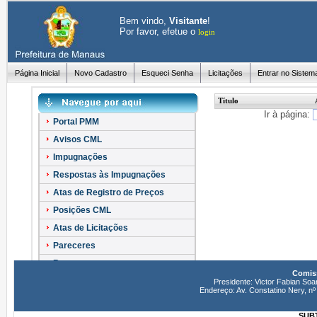
Bem vindo,
Visitante
!
Por favor, efetue o
login
Página Inicial
Novo Cadastro
Esqueci Senha
Licitações
Entrar no Sistem
Título
Ir à página:
Portal PMM
Avisos CML
Impugnações
Respostas às Impugnações
Atas de Registro de Preços
Posições CML
Atas de Licitações
Pareceres
Recursos
Comiss
Esclarecimentos
Presidente: Victor Fabian Soa
Endereço: Av. Constatino Nery, 
SUBT