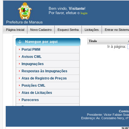
Bem vindo,
Visitante
!
Por favor, efetue o
login
Página Inicial
Novo Cadastro
Esqueci Senha
Licitações
Entrar no Sistem
Título
Ir à página:
Portal PMM
Avisos CML
Impugnações
Respostas às Impugnações
Atas de Registro de Preços
Posições CML
Atas de Licitações
Pareceres
Recursos
Comiss
Esclarecimentos
Presidente: Victor Fabian Soa
Endereço: Av. Constatino Nery, 
SUBT