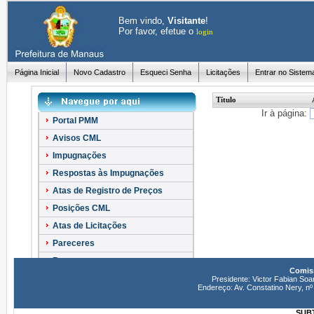
Bem vindo,
Visitante
!
Por favor, efetue o
login
Página Inicial
Novo Cadastro
Esqueci Senha
Licitações
Entrar no Sistem
Título
Ir à página:
Portal PMM
Avisos CML
Impugnações
Respostas às Impugnações
Atas de Registro de Preços
Posições CML
Atas de Licitações
Pareceres
Recursos
Comiss
Esclarecimentos
Presidente: Victor Fabian Soa
Endereço: Av. Constatino Nery, 
SUBT