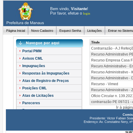
Bem vindo,
Visitante
!
Por favor, efetue o
login
Página Inicial
Novo Cadastro
Esqueci Senha
Licitações
Entrar no Sistem
Título
Contrarrazão - A J Refeiç
Portal PMM
Recurso Administrativo P
Avisos CML
Recurso Empresa Casa F
Impugnações
Recuro Administrativo - E
Recurso Administrativo 
Respostas às Impugnações
Recurso Administrativo
Atas de Registro de Preços
Recurso - Vimed
Posições CML
Recurso Administrativo - 
Atas de Licitações
Ofício Circular n. 139.20
contrarrazão PE 097/21 -
Pareceres
Ir à pági
Recursos
Comiss
Esclarecimentos
Presidente: Victor Fabian Soa
Endereço: Av. Constatino Nery, 
SUBT