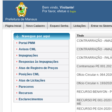
Bem vindo,
Visitante
!
Por favor, efetue o
login
Página Inicial
Novo Cadastro
Esqueci Senha
Licitações
Entrar no Sistem
Título
CONTRARRAZÃO - AMA
Portal PMM
Avisos CML
CONTRARRAZÃO - AMA
Impugnações
CONTRARRAZÃO - PALÁ
Respostas às Impugnações
Contrarrazao PE 001.2
Atas de Registro de Preços
Posições CML
Ofício Circular n. 064.20
Atas de Licitações
Ofício Circular n. 193/202
Pareceres
RECURSO BENAYON - PE
Recursos
Esclarecimentos
RECURSO PE 001-2020
ME
RECURSO PE 024-2020 