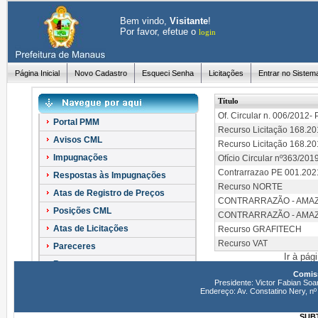
Bem vindo,
Visitante
!
Por favor, efetue o
login
Página Inicial
Novo Cadastro
Esqueci Senha
Licitações
Entrar no Sistem
Título
Of. Circular n. 006/2012-
Portal PMM
Recurso Licitação 168.2
Avisos CML
Recurso Licitação 168.2
Impugnações
Ofício Circular nº363/201
Contrarrazao PE 001.2
Respostas às Impugnações
Recurso NORTE
Atas de Registro de Preços
CONTRARRAZÃO - AMA
Posições CML
CONTRARRAZÃO - AMA
Atas de Licitações
Recurso GRAFITECH
Recurso VAT
Pareceres
Ir à pág
Recursos
Comiss
Esclarecimentos
Presidente: Victor Fabian Soa
Endereço: Av. Constatino Nery, 
SUBT