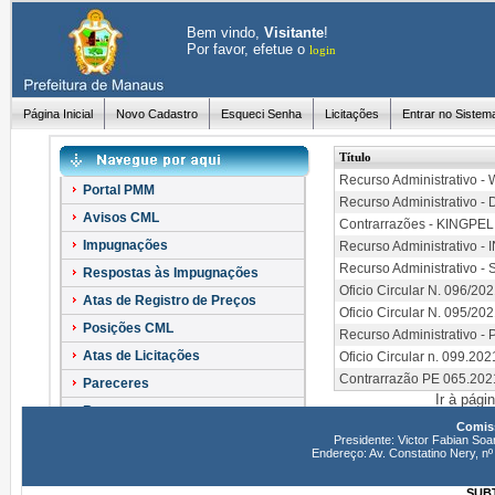
Bem vindo,
Visitante
!
Por favor, efetue o
login
Página Inicial
Novo Cadastro
Esqueci Senha
Licitações
Entrar no Sistem
Título
Recurso Administrativo - 
Portal PMM
Recurso Administrativo - 
Avisos CML
Contrarrazões - KINGPEL
Impugnações
Recurso Administrativo 
Recurso Administrativo
Respostas às Impugnações
Oficio Circular N. 096/20
Atas de Registro de Preços
Oficio Circular N. 095/20
Posições CML
Recurso Administrativo
Atas de Licitações
Oficio Circular n. 099.2
Contrarrazão PE 065.20
Pareceres
Ir à pági
Recursos
Comiss
Esclarecimentos
Presidente: Victor Fabian Soa
Endereço: Av. Constatino Nery, 
SUBT