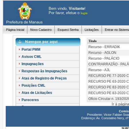
Bem vindo,
Visitante
!
Por favor, efetue o
login
Página Inicial
Novo Cadastro
Esqueci Senha
Licitações
Entrar no Sistem
Título
Recurso - ERRADIK
Portal PMM
Recurso - AGLON
Avisos CML
Recurso - PALÁCIO
Impugnações
CONTRARRAZÃO - PALÁ
Recurso - AJL
Respostas às Impugnações
RECURSO PE 77-2020 
Atas de Registro de Preços
RECURSO PE 63-2020 
Posições CML
RECURSO PE 83-2020 C
Atas de Licitações
RECURSO PE 83-2020 
Ofício Circular n. 193/202
Pareceres
Ir à págin
Recursos
Comiss
Esclarecimentos
Presidente: Victor Fabian Soa
Endereço: Av. Constatino Nery, 
SUBT