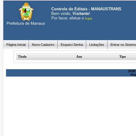
Controle de Editais - MANAUSTRANS
Bem vindo,
Visitante
!
Por favor, efetue o
login
Página Inicial
Novo Cadastro
Esqueci Senha
Licitações
Entrar no Sistem
Título
Ano
Tipo
SUBT
Po