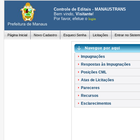
Controle de Editais - MANAUSTRANS
Bem vindo,
Visitante
!
Por favor, efetue o
login
Página Inicial
Novo Cadastro
Esqueci Senha
Licitações
Entrar no Siste
Impugnações
Respostas às Impugnações
Posições CML
Atas de Licitações
Pareceres
Recursos
Esclarecimentos