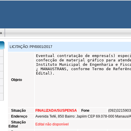
ma
LICITAÇÃO:
PP/0001/2017
Objeto
Situação
FINALIZADA/SUSPENSA
Fone
(092)321590
Endereço
Avenida Tefé, 850 Bairro: Japiim CEP 69.078-000 Manaus/
Situação
Edital não disponível
Edital