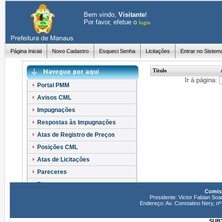
Bem vindo,
Visitante
!
Por favor, efetue o
login
Página Inicial
Novo Cadastro
Esqueci Senha
Licitações
Entrar no Sistem
Título
Ir à página:
Portal PMM
Avisos CML
Impugnações
Respostas às Impugnações
Atas de Registro de Preços
Posições CML
Atas de Licitações
Pareceres
Recursos
Comiss
Esclarecimentos
Presidente: Victor Fabian Soa
Endereço: Av. Constatino Nery, 
SUBT