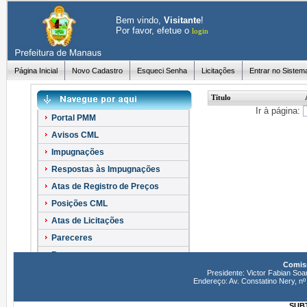
Bem vindo,
Visitante
!
Por favor, efetue o
login
Página Inicial
Novo Cadastro
Esqueci Senha
Licitações
Entrar no Sistem
Título
Ir à página:
Portal PMM
Avisos CML
Impugnações
Respostas às Impugnações
Atas de Registro de Preços
Posições CML
Atas de Licitações
Pareceres
Recursos
Comiss
Esclarecimentos
Presidente: Victor Fabian Soa
Endereço: Av. Constatino Nery, 
SUBT