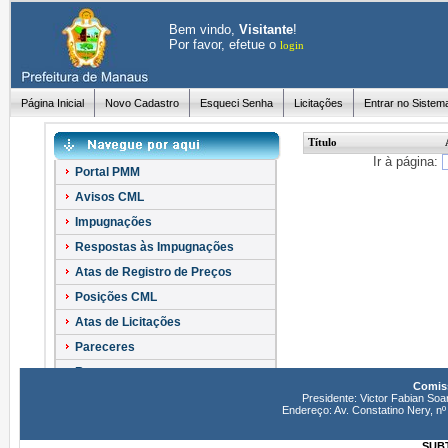
Bem vindo,
Visitante
!
Por favor, efetue o
login
Página Inicial
Novo Cadastro
Esqueci Senha
Licitações
Entrar no Sistem
Título
Ir à página:
Portal PMM
Avisos CML
Impugnações
Respostas às Impugnações
Atas de Registro de Preços
Posições CML
Atas de Licitações
Pareceres
Recursos
Comiss
Esclarecimentos
Presidente: Victor Fabian Soa
Endereço: Av. Constatino Nery, 
SUBT