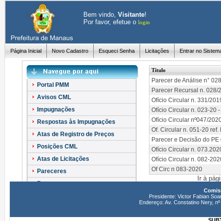
Bem vindo,
Visitante
!
Por favor, efetue o
login
Página Inicial
Novo Cadastro
Esqueci Senha
Licitações
Entrar no Sistem
Título
Parecer de Análise n° 02
Portal PMM
Parecer Recursal n. 028/
Avisos CML
Ofício Circular n. 331/201
Impugnações
Ofício Circular n. 023-20
Ofício Circular nº047/202
Respostas às Impugnações
Of. Circular n. 051-20 re
Atas de Registro de Preços
Parecer e Decisão do PE
Posições CML
Ofício Circular n. 073.20
Atas de Licitações
Ofício Circular n. 082-20
Of Circ n 083-2020
Pareceres
Ir à pág
Recursos
Comiss
Esclarecimentos
Presidente: Victor Fabian Soa
Endereço: Av. Constatino Nery, 
SUBT