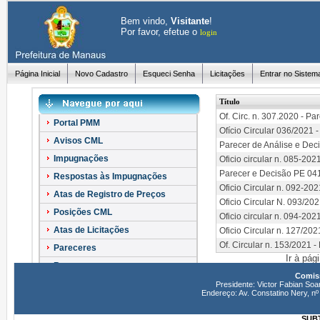
Bem vindo,
Visitante
!
Por favor, efetue o
login
Página Inicial
Novo Cadastro
Esqueci Senha
Licitações
Entrar no Sistem
Título
Of. Circ. n. 307.2020 - P
Portal PMM
Ofício Circular 036/2021 
Avisos CML
Parecer de Análise e Dec
Impugnações
Oficio circular n. 085-20
Parecer e Decisão PE 0
Respostas às Impugnações
Oficio Circular n. 092-2
Atas de Registro de Preços
Oficio Circular N. 093/20
Posições CML
Oficio circular n. 094-20
Atas de Licitações
Oficio Circular n. 127/20
Of. Circular n. 153/2021 -
Pareceres
Ir à pág
Recursos
Comiss
Esclarecimentos
Presidente: Victor Fabian Soa
Endereço: Av. Constatino Nery, 
SUBT