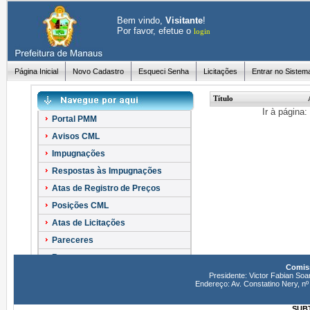
Bem vindo,
Visitante
!
Por favor, efetue o
login
Página Inicial
Novo Cadastro
Esqueci Senha
Licitações
Entrar no Sistem
Título
Ir à página
Portal PMM
Avisos CML
Impugnações
Respostas às Impugnações
Atas de Registro de Preços
Posições CML
Atas de Licitações
Pareceres
Recursos
Comiss
Esclarecimentos
Presidente: Victor Fabian Soa
Endereço: Av. Constatino Nery, 
SUBT