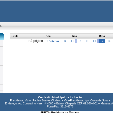
ma
Título
Ano
Tipo
Data
Ir à página:
< Anterior
10
11
12
13
14
15
16
Comissão Municipal de Licitação
Presidente: Victor Fabian Soares Cipriano - Vice-Presidente: Igor Costa de Souza
Endereço: Av. Constatino Nery, nº 4080 – Bairro: Chapada CEP 69.050–001 – Manaus/
Fone/Fax: 3215-6375
SUBTI - Prefeitura de Manaus.