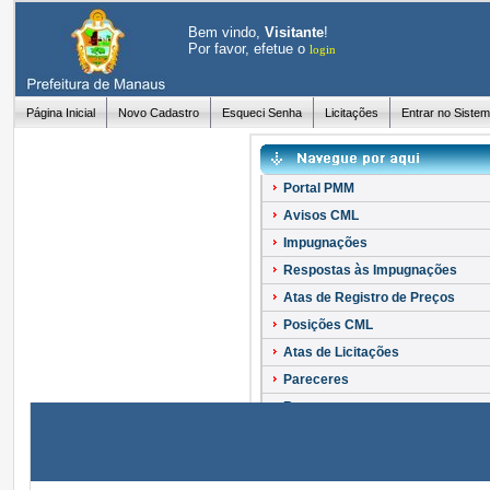
Bem vindo,
Visitante
!
Por favor, efetue o
login
Página Inicial
Novo Cadastro
Esqueci Senha
Licitações
Entrar no Siste
Portal PMM
Avisos CML
Impugnações
Respostas às Impugnações
Atas de Registro de Preços
Posições CML
Atas de Licitações
Pareceres
Recursos
Esclarecimentos