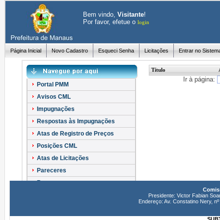
Bem vindo,
Visitante
!
Por favor, efetue o
login
Página Inicial
Novo Cadastro
Esqueci Senha
Licitações
Entrar no Sistem
Título
Ir à página:
Portal PMM
Avisos CML
Impugnações
Respostas às Impugnações
Atas de Registro de Preços
Posições CML
Atas de Licitações
Pareceres
Recursos
Comiss
Esclarecimentos
Presidente: Victor Fabian Soa
Endereço: Av. Constatino Nery, 
SUBT