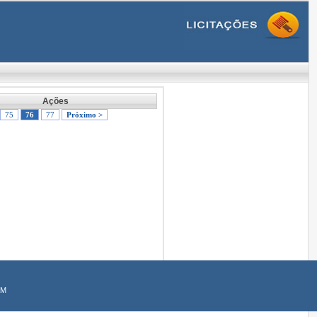
Ações
75
76
77
Próximo >
AM