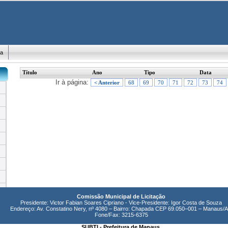
ma
Título
Ano
Tipo
Data
Ir à página:
< Anterior
68
69
70
71
72
73
74
Comissão Municipal de Licitação
Presidente: Victor Fabian Soares Cipriano - Vice-Presidente: Igor Costa de Souza
Endereço: Av. Constatino Nery, nº 4080 – Bairro: Chapada CEP 69.050–001 – Manaus/
Fone/Fax: 3215-6375
SUBTI - Prefeitura de Manaus.