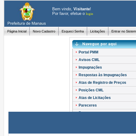
Bem vindo,
Visitante
!
Por favor, efetue o
login
Página Inicial
Novo Cadastro
Esqueci Senha
Licitações
Entrar no Siste
Portal PMM
Avisos CML
Impugnações
Respostas às Impugnações
Atas de Registro de Preços
Posições CML
Atas de Licitações
Pareceres
Recursos
Esclarecimentos