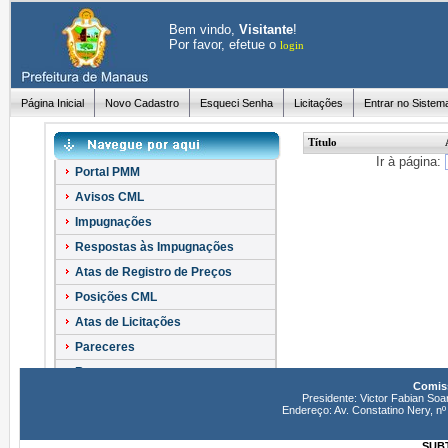
Bem vindo,
Visitante
!
Por favor, efetue o
login
Página Inicial
Novo Cadastro
Esqueci Senha
Licitações
Entrar no Sistem
Título
Ir à página:
Portal PMM
Avisos CML
Impugnações
Respostas às Impugnações
Atas de Registro de Preços
Posições CML
Atas de Licitações
Pareceres
Recursos
Comiss
Esclarecimentos
Presidente: Victor Fabian Soa
Endereço: Av. Constatino Nery, 
SUBT