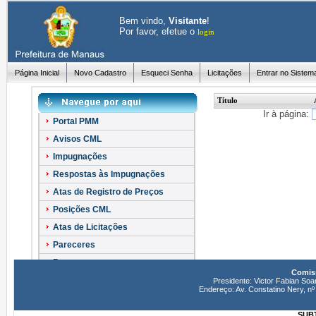
Bem vindo,
Visitante
!
Por favor, efetue o
login
Página Inicial
Novo Cadastro
Esqueci Senha
Licitações
Entrar no Sistem
Título
Ir à página:
Portal PMM
Avisos CML
Impugnações
Respostas às Impugnações
Atas de Registro de Preços
Posições CML
Atas de Licitações
Pareceres
Recursos
Comiss
Esclarecimentos
Presidente: Victor Fabian Soa
Endereço: Av. Constatino Nery, 
SUBT