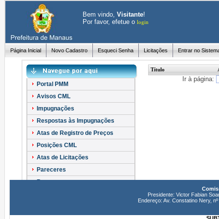
Bem vindo,
Visitante
!
Por favor, efetue o
login
Página Inicial
Novo Cadastro
Esqueci Senha
Licitações
Entrar no Sistem
Título
Ir à página:
Portal PMM
Avisos CML
Impugnações
Respostas às Impugnações
Atas de Registro de Preços
Posições CML
Atas de Licitações
Pareceres
Recursos
Comiss
Esclarecimentos
Presidente: Victor Fabian Soa
Endereço: Av. Constatino Nery, 
SUBT