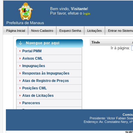
Bem vindo,
Visitante
!
Por favor, efetue o
login
Página Inicial
Novo Cadastro
Esqueci Senha
Licitações
Entrar no Sistem
Título
Ir à página:
Portal PMM
Avisos CML
Impugnações
Respostas às Impugnações
Atas de Registro de Preços
Posições CML
Atas de Licitações
Pareceres
Recursos
Comiss
Esclarecimentos
Presidente: Victor Fabian Soa
Endereço: Av. Constatino Nery, 
SUBT