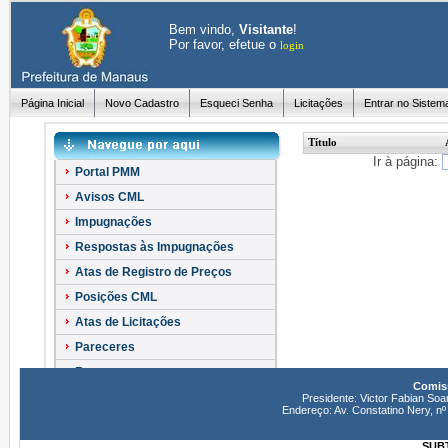
Bem vindo,
Visitante
!
Por favor, efetue o
login
Página Inicial
Novo Cadastro
Esqueci Senha
Licitações
Entrar no Sistem
Título
Ir à página:
Portal PMM
Avisos CML
Impugnações
Respostas às Impugnações
Atas de Registro de Preços
Posições CML
Atas de Licitações
Pareceres
Recursos
Comiss
Esclarecimentos
Presidente: Victor Fabian Soa
Endereço: Av. Constatino Nery, 
SUBT